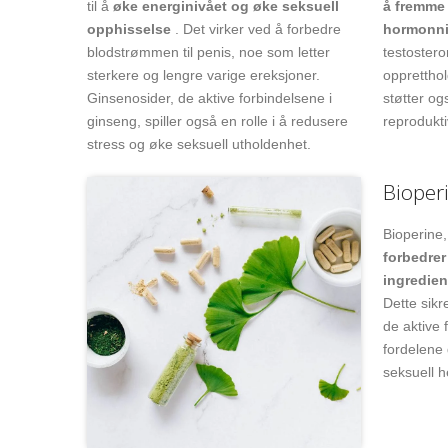
til å
øke energinivået og øke seksuell
å fremme
opphisselse
. Det virker ved å forbedre
hormonni
blodstrømmen til penis, noe som letter
testostero
sterkere og lengre varige ereksjoner.
opprettho
Ginsenosider, de aktive forbindelsene i
støtter og
ginseng, spiller også en rolle i å redusere
reprodukti
stress og øke seksuell utholdenhet.
Bioper
Bioperine,
forbedre
ingredien
Dette sikr
de aktive
fordelene 
seksuell h