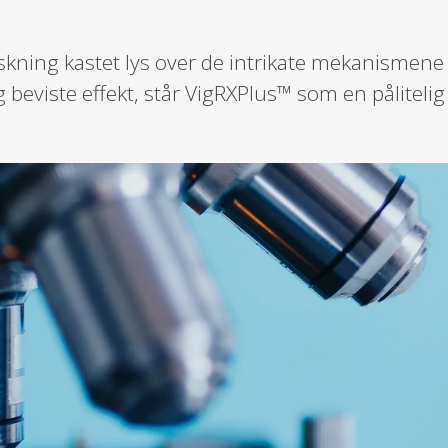
rskning kastet lys over de intrikate mekanismene
eviste effekt, står VigRXPlus™ som en pålitelig al