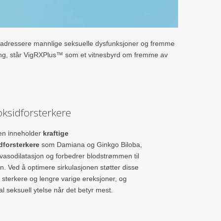
 å adressere mannlige seksuelle dysfunksjoner og fremme
ering, står VigRXPlus™ som et vitnesbyrd om fremme av
ksidforsterkere
en inneholder
kraftige
dforsterkere
som Damiana og Ginkgo Biloba,
asodilatasjon og forbedrer blodstrømmen til
. Ved å optimere sirkulasjonen støtter disse
sterkere og lengre varige ereksjoner, og
l seksuell ytelse når det betyr mest.