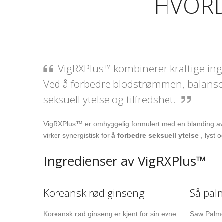
HVORD
VigRXPlus™ kombinerer kraftige ingr
Ved å forbedre blodstrømmen, balanse
seksuell ytelse og tilfredshet.
VigRXPlus™ er omhyggelig formulert med en blanding 
virker synergistisk for
å forbedre seksuell ytelse
, lyst 
Ingredienser av VigRXPlus™
Koreansk rød ginseng
Så pal
Koreansk rød ginseng er kjent for sin evne
Saw Palmet