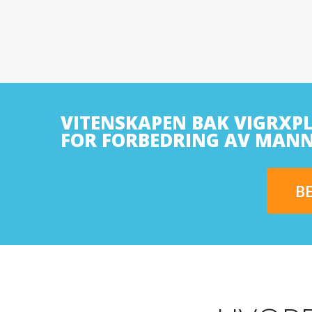
VITENSKAPEN BAK VIGRXPL
FOR FORBEDRING AV MANNL
B