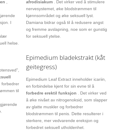
pen
,
afrodisiakum
. Det virker ved å stimulere
nervesystemet, øke blodstrømmen til
gjørende
kjønnsområdet og øke seksuell lyst.
jon. I
Damiana bidrar også til å redusere angst
og fremme avslapning, noe som er gunstig
ulær
for seksuell ytelse.
ell helse.
Epimedium bladekstrakt (kåt
geitegress)
otensved",
ksuell
Epimedium Leaf Extract inneholder icariin,
g forbedrer
en forbindelse kjent for sin evne til å
rømmen til
forbedre erektil funksjon
. Det virker ved
å øke nivået av nitrogenoksid, som slapper
vgjørende
av glatte muskler og forbedrer
e.
blodstrømmen til penis. Dette resulterer i
sterkere, mer vedvarende ereksjon og
forbedret seksuell utholdenhet.