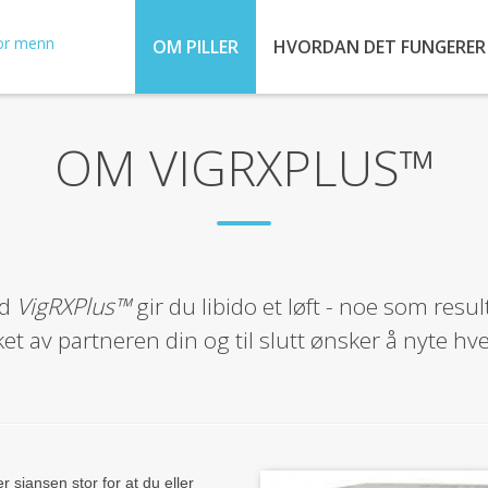
OM PILLER
HVORDAN DET FUNGERER
OM VIGRXPLUS™
d
VigRXPlus™
gir du libido et løft - noe som resulte
kket av partneren din og til slutt ønsker å nyte h
r sjansen stor for at du eller