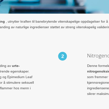
ing
, utnytter kraften til banebrytende vitenskapelige oppdagelser for
anding av naturlige ingredienser støttet av streng vitenskapelig valid
Nitrogeno
2
nding av
urte-
Denne formel
edrende egenskaper.
nitrogenoksi
g og Epimedium Leaf
som fremmer v
for å stimulere seksuell
kjønnsregionen
s flammer hos menn i
ingrediensene 
sikrer maksima