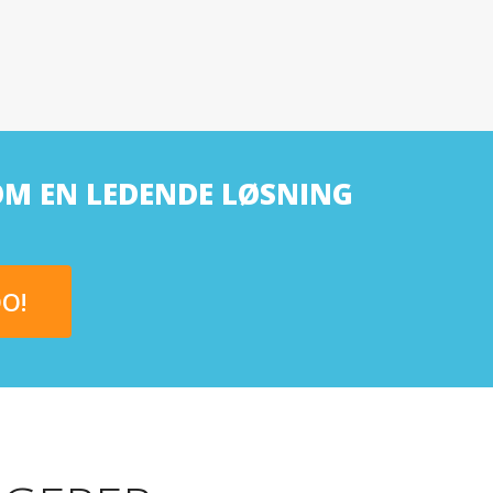
OM EN LEDENDE LØSNING
O!