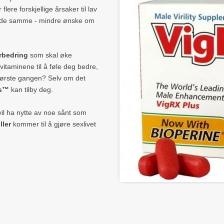
lere forskjellige årsaker til lav
te de samme - mindre ønske om
orbedring
som skal øke
 vitaminene til å føle deg bedre,
 første gangen? Selv om det
us™
kan tilby deg.
 vil ha nytte av noe sånt som
ller
kommer til å gjøre sexlivet