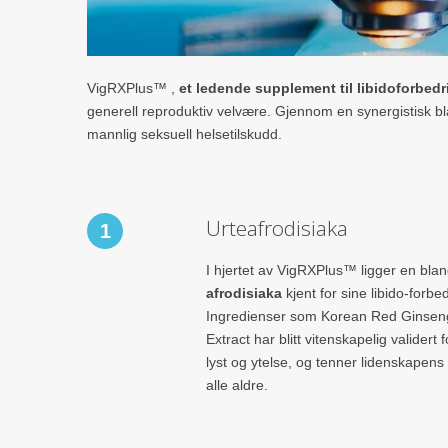
VigRXPlus™ ,
et ledende supplement til libidoforbedr
generell reproduktiv velvære. Gjennom en synergistisk bl
mannlig seksuell helsetilskudd.
Urteafrodisiaka
1
I hjertet av VigRXPlus™ ligger en bla
afrodisiaka
kjent for sine libido-forb
Ingredienser som Korean Red Ginsen
Extract har blitt vitenskapelig validert 
lyst og ytelse, og tenner lidenskapen
alle aldre.