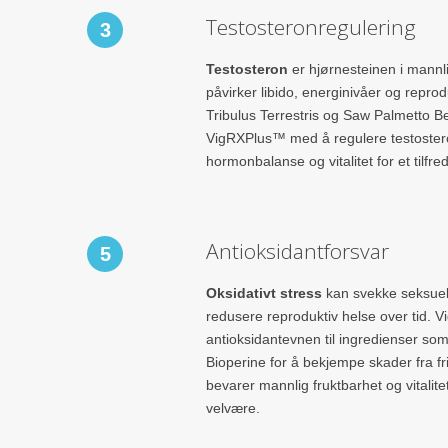
Testosteronregulering
3
Testosteron
er hjørnesteinen i mannl
påvirker libido, energinivåer og repro
Tribulus Terrestris og Saw Palmetto Be
VigRXPlus™ med å regulere testoster
hormonbalanse og vitalitet for et tilfred
Antioksidantforsvar
5
Oksidativt stress
kan svekke seksuel
redusere reproduktiv helse over tid. 
antioksidantevnen til ingredienser so
Bioperine for å bekjempe skader fra fri
bevarer mannlig fruktbarhet og vitalitet
velvære.