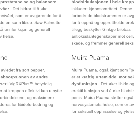
 prostatahelse og balansere
blodsirkulasjonen i hele krop
våer
. Det bidrar til å øke
inkludert kjønnsområdet. Denne
nnivået, som er avgjørende for å
forbedrede blodstrømmen er av
lde en sunn libido. Saw Palmetto
for å oppnå og opprettholde ereks
så urinfunksjon og generell
tillegg beskytter Ginkgo Bilobas
v helse.
antioksidantegenskaper mot cell
skade, og fremmer generell seksu
ine
Muira Puama
 avledet fra sort pepper,
Muira Puama, også kjent som "p
r absorpsjonen av andre
er et
kraftig urtemiddel mot se
ser
i VigRXPlus™ betydelig.
dysfunksjon
. Det øker libido o
er at kroppen effektivt kan utnytte
erektil funksjon ved å øke blodst
 forbindelsene, og maksimere
penis. Muira Puama støtter også
deres for libidoforbedring og
nervesystemets helse, som er a
else.
for seksuell opphisselse og ytels