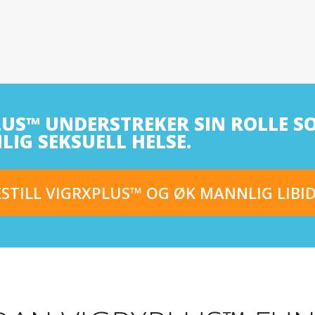
US™ UNDERSTREKER SIN ROLLE S
IG SEKSUELL HELSE.
ESTILL VIGRXPLUS™ OG ØK MANNLIG LIBID