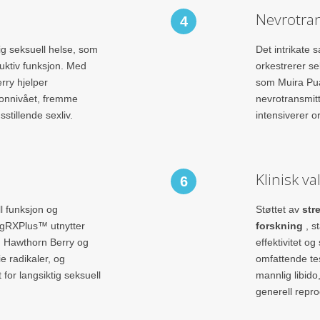
Nevrotran
4
ig seksuell helse, som
Det intrikate 
duktiv funksjon. Med
orkestrerer se
rry hjelper
som Muira Pua
onnivået, fremme
nevrotransmitt
sstillende sexliv.
intensiverer or
Klinisk va
6
l funksjon og
Støttet av
str
VigRXPlus™ utnytter
forskning
, s
m Hawthorn Berry og
effektivitet o
e radikaler, og
omfattende tes
 for langsiktig seksuell
mannlig libid
generell repro