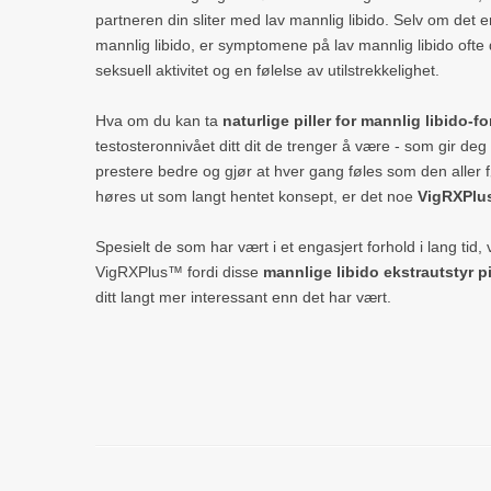
partneren din sliter med lav mannlig libido. Selv om det er f
mannlig libido, er symptomene på lav mannlig libido of
seksuell aktivitet og en følelse av utilstrekkelighet.
Hva om du kan ta
naturlige piller for mannlig libido-f
testosteronnivået ditt dit de trenger å være - som gir deg
prestere bedre og gjør at hver gang føles som den aller
høres ut som langt hentet konsept, er det noe
VigRXPl
Spesielt de som har vært i et engasjert forhold i lang tid,
VigRXPlus™ fordi disse
mannlige libido ekstrautstyr pi
ditt langt mer interessant enn det har vært.