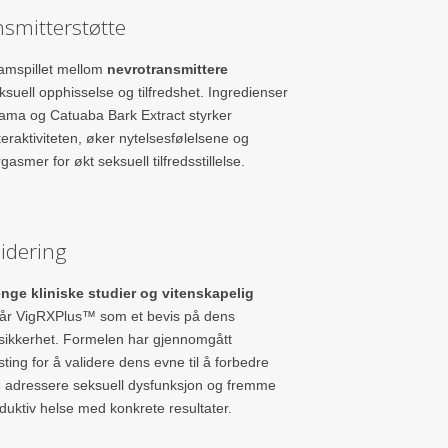
smitterstøtte
samspillet mellom
nevrotransmittere
ksuell opphisselse og tilfredshet. Ingredienser
ma og Catuaba Bark Extract styrker
eraktiviteten, øker nytelsesfølelsene og
gasmer for økt seksuell tilfredsstillelse.
lidering
enge kliniske studier og vitenskapelig
tår VigRXPlus™ som et bevis på dens
g sikkerhet. Formelen har gjennomgått
ting for å validere dens evne til å forbedre
o, adressere seksuell dysfunksjon og fremme
duktiv helse med konkrete resultater.