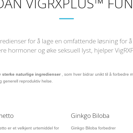
AN VIGRXPLUS™ FU
edienser for å lage en omfattende løsning for å 
re hormoner og øke seksuell lyst, hjelper Vig
av
sterke naturlige ingredienser
, som hver bidrar unikt til å forbedre 
og generell reproduktiv helse.
metto
Ginkgo Biloba
to er et velkjent urtemiddel for
Ginkgo Biloba forbedrer