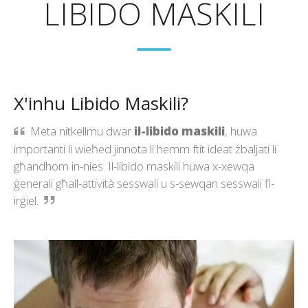
LIBIDO MASKILI
X'inhu Libido Maskili?
Meta nitkellmu dwar
il-libido maskili
, huwa
importanti li wieħed jinnota li hemm ftit ideat żbaljati li
għandhom in-nies. Il-libido maskili huwa x-xewqa
ġenerali għall-attività sesswali u s-sewqan sesswali fl-
irġiel.