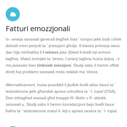
Fatturi emozzjonali
Ix- xewqa sesswali ġenerali tiegħek tista ' tonqos jekk issib ruħek
distratt minn perjodi ta ' pressjoni għolja. Il-kawża primarja wara
dan hija minħabba li
l-istress
jista 'jfixkel il-livelli tal-ormoni
tagħna. Matul żminijiet ta 'stress, l-arterji tagħna huma dojoq - li
ma jwassalx biex
tinkiseb erezzjoni
. Studji sabu li hemm effett
dirett fuq problemi sesswali meta relatati ma 'stress.
Alternattivament, huwa possibbli li jkollok livelli aktar baxxi ta '
testosterone jekk għandek
apnea ostruttiva ta ' l- irqad
(OSA).
Dan imbagħad iwassal għal tnaqqis fil- libido u fl- attività
sesswali u. Studji sabu li hemm korrelazzjoni bejn livelli baxxi
ħafna ta ' testosterone matul il- lejl u apnea severa ta ' l- irqad.