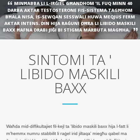
MINĦABBA LI L-IRĠIEL GĦANDHOM 'IL FUQ MINN 40
DARBA AKTAR TESTOSTERONE FIS-SISTEMA TAGĦHOM
BĦALA NISA, IS-SEWQAN SESSWALI HUWA MEQJUS FERM
AKTAR INTENS. DIN HIJA RAĠUNI OĦRA LI LIBIDO MASKILI
BAXX ĦAFNA DRABI JIĠI BI STIGMA MARBUTA MAGĦHA.
SINTOMI TA '
LIBIDO MASKILI
BAXX
Waħda mid-diffikultajiet fil-kejl ta 'libido maskili baxx hija l-fatt li
m'hemmx numru stabbilit li raġel irid jiltaqa' miegħu qabel ma