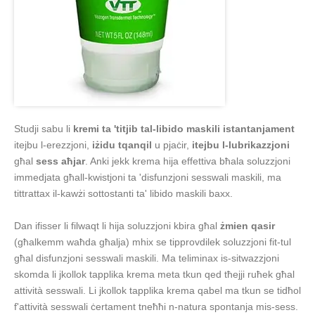
Studji sabu li
kremi ta 'titjib tal-libido maskili istantanjament
itejbu l-erezzjoni,
iżidu tqanqil
u pjaċir,
itejbu l-lubrikazzjoni
għal
sess aħjar
. Anki jekk krema hija effettiva bħala soluzzjoni
immedjata għall-kwistjoni ta 'disfunzjoni sesswali maskili, ma
tittrattax il-kawżi sottostanti ta' libido maskili baxx.
Dan ifisser li filwaqt li hija soluzzjoni kbira għal
żmien qasir
(għalkemm waħda għalja) mhix se tipprovdilek soluzzjoni fit-tul
għal disfunzjoni sesswali maskili. Ma teliminax is-sitwazzjoni
skomda li jkollok tapplika krema meta tkun qed tħejji ruħek għal
attività sesswali. Li jkollok tapplika krema qabel ma tkun se tidħol
f'attività sesswali ċertament tneħħi n-natura spontanja mis-sess.