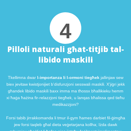
4
Pilloli naturali għat-titjib tal-
libido maskili
Tkellimna dwar
l-importanza li l-ormoni tiegħek
jallinjaw sew
biex jevitaw kwistjonijiet b'disfunzjoni sesswali maskili. X'jiġri jekk
għandek libido maskili baxx imma ma tħossx bħallikieku hemm
xi ħaġa ħażina fir-relazzjoni tiegħek, u lanqas bħalissa qed tieħu
medikazzjoni?
Forsi tabib jirrakkomanda li tmur il-gym ħames darbiet fil-ġimgħa
jew forsi taqleb għal dieta veġetarjana kollha; Iżda dawk