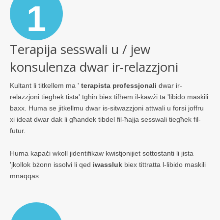
1
Terapija sesswali u / jew
konsulenza dwar ir-relazzjoni
Kultant li titkellem ma '
terapista professjonali
dwar ir-
relazzjoni tiegħek tista' tgħin biex tifhem il-kawżi ta 'libido maskili
baxx. Huma se jitkellmu dwar is-sitwazzjoni attwali u forsi joffru
xi ideat dwar dak li għandek tibdel fil-ħajja sesswali tiegħek fil-
futur.
Huma kapaċi wkoll jidentifikaw kwistjonijiet sottostanti li jista
'jkollok bżonn issolvi li qed
iwassluk
biex tittratta l-libido maskili
mnaqqas.