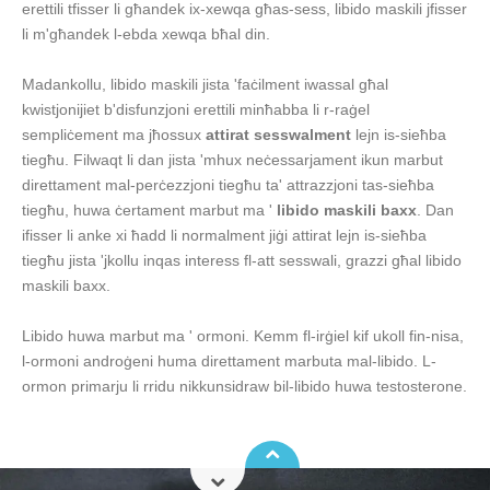
erettili tfisser li għandek ix-xewqa għas-sess, libido maskili jfisser
li m'għandek l-ebda xewqa bħal din.
Madankollu, libido maskili jista 'faċilment iwassal għal
kwistjonijiet b'disfunzjoni erettili minħabba li r-raġel
sempliċement ma jħossux
attirat sesswalment
lejn is-sieħba
tiegħu. Filwaqt li dan jista 'mhux neċessarjament ikun marbut
direttament mal-perċezzjoni tiegħu ta' attrazzjoni tas-sieħba
tiegħu, huwa ċertament marbut ma '
libido maskili baxx
. Dan
ifisser li anke xi ħadd li normalment jiġi attirat lejn is-sieħba
tiegħu jista 'jkollu inqas interess fl-att sesswali, grazzi għal libido
maskili baxx.
Libido huwa marbut ma ' ormoni. Kemm fl-irġiel kif ukoll fin-nisa,
l-ormoni androġeni huma direttament marbuta mal-libido. L-
ormon primarju li rridu nikkunsidraw bil-libido huwa testosterone.