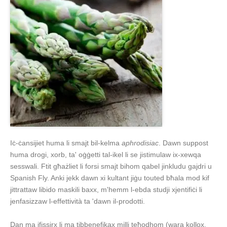
Iċ-ċansijiet huma li smajt bil-kelma
aphrodisiac
. Dawn suppost
huma drogi, xorb, ta' oġġetti tal-ikel li se jistimulaw ix-xewqa
sesswali. Ftit għażliet li forsi smajt bihom qabel jinkludu gajdri u
Spanish Fly. Anki jekk dawn xi kultant jiġu touted bħala mod kif
jittrattaw libido maskili baxx, m'hemm l-ebda studji xjentifiċi li
jenfasizzaw l-effettività ta 'dawn il-prodotti.
Dan ma jfissirx li ma tibbenefikax milli teħodhom (wara kollox,