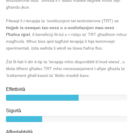
testosterone tista ' tinnota li l- libido maskili tiegħek mhux fejn
għandu jkun.
Filwaqt li
t-terapija ta 'sostituzzjoni tat-testosterone
(TRT) se
ttejjeb is-sewqan tas-sess u s-sodisfazzjon mas-sess
f'ħafna rġiel
, il-benefiċċji fit-tul u r-riskju ta' TRT għadhom mhux
magħrufa. Mhux biss qed tagħżel terapija li hija kemmxejn
sperimentali, iżda waħda li wkoll se tiswa ħafna flus.
Żid fil-fatt li din it-tip ta 'terapija mhix disponibbli b'mod wiesa', u
tibda tifhem għaliex TRT mhix neċessarjament l-aħjar għażla ta
'trattament għall-kawżi ta' libido maskili baxx.
Effettività
Sigurtà
Affordabbiltà