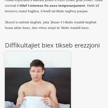
normali li
titlef l-interess fis-sess temporanjament
. Hekk kif
immorru matul ħajjitna, il-livelli tal-libido tagħna jvarjaw.
Skond is-sieħeb tiegħek, jista 'jfisser li l-libido maskili tiegħek
huwa aktar baxx, dan mhux sinjal ta' libido maskili baxx.
Diffikultajiet biex tikseb erezzjoni