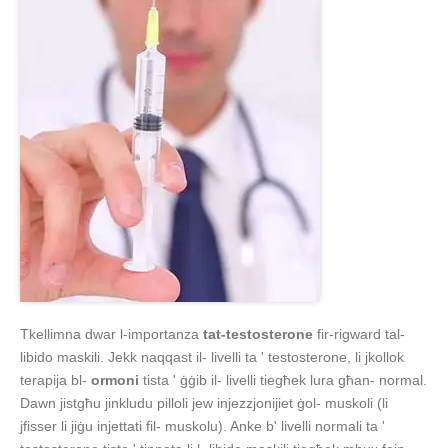
Tkellimna dwar l-importanza
tat-testosterone
fir-rigward tal-
libido maskili. Jekk naqqast il- livelli ta ' testosterone, li jkollok
terapija bl-
ormoni
tista ' ġġib il- livelli tiegħek lura għan- normal.
Dawn jistgħu jinkludu pilloli jew injezzjonijiet ġol- muskoli (li
jfisser li jiġu injettati fil- muskolu). Anke b' livelli normali ta '