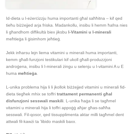
Id-dieta u l-eżerċizzju huma importanti għal saħħitna – kif qed
tieħu biżżejjed arja friska. Madankollu, insibu li hemm ħafna nies
li għandhom diffikultà biex jiksbu
l-Vitamini u l-minerali
meħtieġa li ġisimhom jeħtieġ.
Jekk inħarsu lejn liema vitamini u minerali huma importanti,
kemm għall-funzjoni testikulari kif ukoll għall-produzzjoni
androġena, insibu li l-minerali żingu u selenju u l-vitamini A u E
huma
meħtieġa
.
L-unika problema hija li li jkollok biżżejjed vitamini u minerali fid-
dieta tiegħek mhix se toffri
trattament permanenti għal
disfunzjoni sesswali maskili
. L-unika ħaġa li se tagħmel
vitamini u minerali hija li toffri appoġġ aħjar għas-saħħa
sesswali. Fil-qosor, qed tissupplimenta aktar milli tagħmel dent
attwali fil-kawżi ta 'libido maskili baxx.