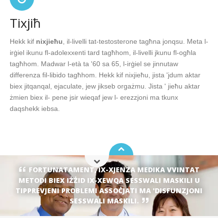
Tixjiħ
Hekk kif
nixjieħu
, il-livelli tat-testosterone tagħna jonqsu. Meta l-
irġiel ikunu fl-adolexxenti tard tagħhom, il-livelli jkunu fl-ogħla
tagħhom. Madwar l-età ta '60 sa 65, l-irġiel se jinnutaw
differenza fil-libido tagħhom. Hekk kif nixjieħu, jista 'jdum aktar
biex jitqanqal, ejaculate, jew jikseb orgażmu. Jista ' jieħu aktar
żmien biex il- pene jsir wieqaf jew l- erezzjoni ma tkunx
daqshekk iebsa.
FORTUNATAMENT, IX-XJENZA MEDIKA VVINTAT
METODI BIEX IŻŻID IX-XEWQA SESSWALI MASKILI U
TIPPREVJENI PROBLEMI ASSOĊJATI MA 'DISFUNZJONI
SESSWALI MASKILI.