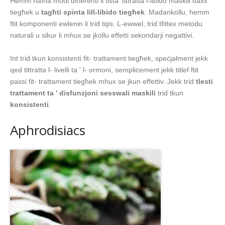
Hemm ħafna modi differenti li tista 'tittratta l-libido maskili baxx
tiegħek u
tagħti spinta lill-libido tiegħek
. Madankollu, hemm
ftit komponenti ewlenin li trid tqis. L-ewwel, trid tfittex metodu
naturali u sikur li mhux se jkollu effetti sekondarji negattivi.
Int trid tkun konsistenti fit- trattament tiegħek, speċjalment jekk
qed tittratta l- livelli ta ' l- ormoni, sempliċement jekk titlef ftit
passi fit- trattament tiegħek mhux se jkun effettiv. Jekk trid
tlesti
trattament ta ' disfunzjoni sesswali maskili
trid tkun
konsistenti
.
Aphrodisiacs