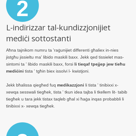
2
L-indirizzar tal-kundizzjonijiet
mediċi sottostanti
Aħna tajnikom numru ta 'raġunijiet differenti għaliex in-nies
jistgħu jissieltu ma' libido maskili baxx. Jekk qed tissielet mas-
sintomi ta ' libido maskili baxx, forsi
li tieqaf tpejjep jew tieħu
mediċini
tista ' tgħin biex issolvi l- kwistjoni.
Jekk bħalissa qiegħed fuq
medikazzjoni
li tista ' tinibixxi x-
xewqa sesswali tiegħek, tista ' tkun idea tajba li tkellem lit- tabib
tiegħek u tara jekk tistax taqleb għal xi ħaġa inqas probabbli li
tinibixxi x- xewqa tiegħek.