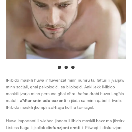
Il-libido maskili huwa influwenzat minn numru ta 'fatturi li jvarjaw
minn soċjali, għal psikoloġiċi, sa bijoloġiċi. Anki jekk il-libido
maskili jvarja minn persuna għal oħra, ħafna drabi huwa l-ogħla
matul
l-aħħar snin adolexxenti
u jibda sa minn qabel it-twelid.
Il-libido maskili jkompli sal-ħajja kollha tar-raġel.
Huwa importanti li wieħed jinnota li libido maskili baxx ma jfissirx
l-istess ħaġa li jkollok
disfunzjoni erettili
. Filwaqt li disfunzjoni