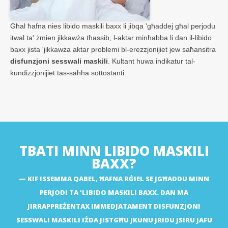
Għal ħafna nies libido maskili baxx li jibqa 'għaddej għal perjodu
itwal ta' żmien jikkawża tħassib, l-aktar minħabba li dan il-libido
baxx jista 'jikkawża aktar problemi bl-erezzjonijiet jew saħansitra
disfunzjoni sesswali maskili
. Kultant huwa indikatur tal-
kundizzjonijiet tas-saħħa sottostanti.
TBATI MINN LIBIDO MASKILI
BAXX?
KIF ISSEMMA QABEL, ĦAFNA RĠIEL SE JGĦADDU MINN
PERJODI TA 'LIBIDO MASKILI BAXX. DAN MA
JIRRAPPREŻENTAX IMMEDJATAMENT DISFUNZJONI
SESSWALI MASKILI IŻDA JISTGĦU JKUNU JRIDU JSIRU JAFU