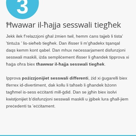
3
Ħwawar il-ħajja sesswali tiegħek
Jekk ilek f'relazzjoni għal żmien twil, hemm ċans tajjeb li tista'
'tintuża
'
lis-sieħeb tiegħek. Dan ifisser li m'għadekx tqanqal
daqs kemm kont qabel. Dan mhux neċessarjament disfunzjoni
sesswali maskili, iżda sempliċement ifisser li għandek tipprova xi
ħaġa oħra biex
tħawwar il-ħajja sesswali tiegħek
.
Ipprova
pożizzjonijiet sesswali differenti
, żid xi ġugarelli biex
tferrex id-divertiment, dak kollu li taħseb li għandek bżonn
tagħmel is-sess eċċitanti mill-ġdid. Dan se jgħin biex isolvi
kwistjonijiet b'disfunzjoni sesswali maskili u jġibek lura għall-jiem
preċedenti ta 'eċċitament.