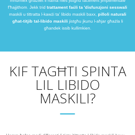
mhumiex għażliet li ħafna nies jistgħu faċilment jimplimentaw
f'ħajjithom. Jekk trid
trattament faċli ta 'disfunzjoni sesswali
maskili u tittratta l-kawżi ta' libido maskili baxx,
pilloli naturali
għat-titjib tal-libido maskili
jistgħu jkunu l-aħjar għażla li
għandek issib kullimkien.
KIF TAGĦTI SPINTA
LIL LIBIDO
MASKILI?