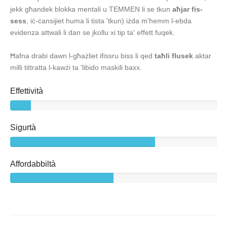
jekk għandek blokka mentali u TEMMEN li se tkun
aħjar fis-
sess
, iċ-ċansijiet huma li tista 'tkun) iżda m'hemm l-ebda
evidenza attwali li dan se jkollu xi tip ta' effett fuqek.
Ħafna drabi dawn l-għażliet ifissru biss li qed
taħli flusek
aktar
milli tittratta l-kawżi ta 'libido maskili baxx.
Effettività
Sigurtà
Affordabbiltà