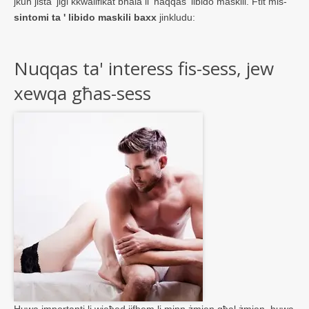
jkun jista 'jiġi kkwalifikat bħala li 'naqqas' libido maskili. Ftit mis-
sintomi ta ' libido maskili baxx
jinkludu:
Nuqqas ta' interess fis-sess, jew
xewqa għas-sess
Huwa importanti li wieħed jifhem li minn żmien għal żmien, huwa