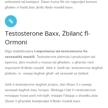
sottostanti tal-kwistjoni. Dawn huma ftit mir-raġunijiet komuni
għaliex xi ħadd jista 'jkollu libido maskili baxx.
Testosterone Baxx, Żbilanċ fl-
Ormoni
Diġà stabbilixxejna
l-importanza tat-testosterone fis-
sesswalità maskili
. Testosterone jistimula l-produzzjoni tal-
isperma, jibni muskoli u massa tal-għadam, u għandu rwol
importanti fil-libido maskili. Jekk il- livelli tat- testosterone tiegħek
jiżdiedu, ix- xewqa tiegħek għall- att sesswali se tiżdied.
Jekk it-testosterone tiegħek jonqos, dan ifisser li x-xewqa
sesswali tiegħek tista 'tonqos. Minkejja l-fatt li t-testosterone
mnaqqas huwa parti mit-tixjiħ, tnaqqis f'daqqa u drastiku jista
'jfisser li għandek kwistjonijiet b'libido maskili baxx.