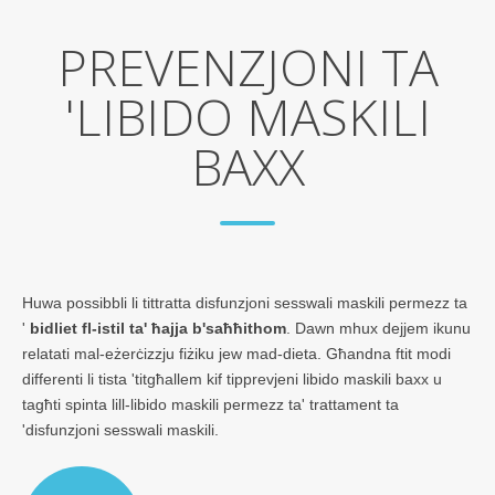
PREVENZJONI TA
'LIBIDO MASKILI
BAXX
Huwa possibbli li tittratta disfunzjoni sesswali maskili permezz ta
'
bidliet fl-istil ta' ħajja b'saħħithom
. Dawn mhux dejjem ikunu
relatati mal-eżerċizzju fiżiku jew mad-dieta. Għandna ftit modi
differenti li tista 'titgħallem kif tipprevjeni libido maskili baxx u
tagħti spinta lill-libido maskili permezz ta' trattament ta
'disfunzjoni sesswali maskili.