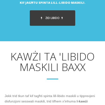
KIF JAGĦTU SPINTA LILL-LIBIDO MASKILI.
ŻID LIBIDO
KAWŻI TA 'LIBIDO
MASKILI BAXX
Jekk trid tkun taf kif tagħti spinta lill-libido maskili u tipprevjeni
disfunzjoni sesswali maskili, trid tifhem x'inhuma
l-kawżi