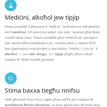
Mediċini, alkoħol jew tipjip
Huwa possibbli li jitbaxxew il- livelli ta ' testosterone billi jittieħdu
ċerti
mediċini
. Kif issemma qabel, dan jista ' jwassal għal libido
maskili aktar baxx. Huwa possibbli għal mediċini tal- pressjoni
tad- demm bħal imblokkaturi tar- riċetturi beta u inibituri ACE
biex jipprevjenu erezzjonijiet u ejaculation. Inkella, l- użu ta '
l-
alkoħol
, l- użu
tad- droga
, u t-
tipjip
jistgħu jfissru wkoll
tnaqqis fil- libido maskili ġenerali.
Stima baxxa tiegħu nnifsu
Jekk għandek korp mhux tajjeb għas-saħħa jew naqqast
il-
kunfidenza fihom infushom
, se tkun ġlieda biex tħossok sexy