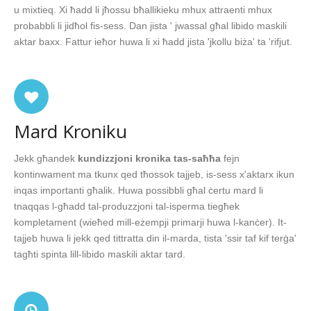
u mixtieq. Xi ħadd li jħossu bħallikieku mhux attraenti mhux
probabbli li jidħol fis-sess. Dan jista ' jwassal għal libido maskili
aktar baxx. Fattur ieħor huwa li xi ħadd jista 'jkollu biża' ta 'rifjut.
Mard Kroniku
Jekk għandek
kundizzjoni kronika tas-saħħa
fejn
kontinwament ma tkunx qed tħossok tajjeb, is-sess x'aktarx ikun
inqas importanti għalik. Huwa possibbli għal ċertu mard li
tnaqqas l-għadd tal-produzzjoni tal-isperma tiegħek
kompletament (wieħed mill-eżempji primarji huwa l-kanċer). It-
tajjeb huwa li jekk qed tittratta din il-marda, tista 'ssir taf kif terġa'
tagħti spinta lill-libido maskili aktar tard.