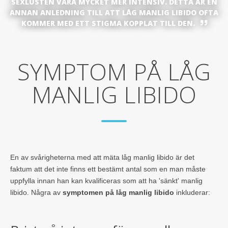
SEXLUSTEN VARA MYCKET MER INTENSIV. DETTA ÄR EN
ANNAN ANLEDNING TILL ATT LÅG MANLIG LIBIDO OFTA
KOMMER MED ETT STIGMA KOPPLAT TILL DEN.
SYMPTOM PÅ LÅG
MANLIG LIBIDO
En av svårigheterna med att mäta låg manlig libido är det
faktum att det inte finns ett bestämt antal som en man måste
uppfylla innan han kan kvalificeras som att ha 'sänkt' manlig
libido. Några av
symptomen på låg manlig libido
inkluderar: