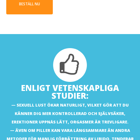
BESTÄLL NU
ENLIGT VETENSKAPLIGA
STUDIER:
SEXUELL LUST ÖKAR NATURLIGT, VILKET GÖR ATT DU
KÄNNER DIG MER KONTROLLERAD OCH SJÄLVSÄKER,
EREKTIONER UPPNÅS LÄTT, ORGASMER ÄR TREVLIGARE.
ÄVEN OM PILLER KAN VARA LÅNGSAMMARE ÄN ANDRA
METODER FÖR MANLIG FÖRBÄTTRING AV LIBIDO, TENDERAR