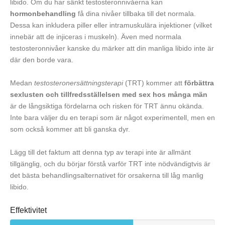
libido. Om du har sänkt testosteronnivåerna kan
hormonbehandling
få dina nivåer tillbaka till det normala.
Dessa kan inkludera piller eller intramuskulära injektioner (vilket
innebär att de injiceras i muskeln). Även med normala
testosteronnivåer kanske du märker att din manliga libido inte är
där den borde vara.
Medan
testosteronersättningsterapi
(TRT) kommer att
förbättra
sexlusten och tillfredsställelsen med sex hos många män
är de långsiktiga fördelarna och risken för TRT ännu okända.
Inte bara väljer du en terapi som är något experimentell, men en
som också kommer att bli ganska dyr.
Lägg till det faktum att denna typ av terapi inte är allmänt
tillgänglig, och du börjar förstå varför TRT inte nödvändigtvis är
det bästa behandlingsalternativet för orsakerna till låg manlig
libido.
Effektivitet