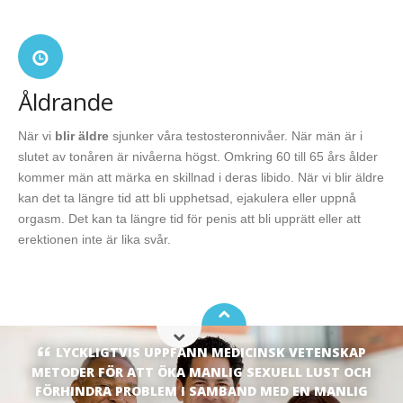
Åldrande
När vi
blir äldre
sjunker våra testosteronnivåer. När män är i
slutet av tonåren är nivåerna högst. Omkring 60 till 65 års ålder
kommer män att märka en skillnad i deras libido. När vi blir äldre
kan det ta längre tid att bli upphetsad, ejakulera eller uppnå
orgasm. Det kan ta längre tid för penis att bli upprätt eller att
erektionen inte är lika svår.
LYCKLIGTVIS UPPFANN MEDICINSK VETENSKAP
METODER FÖR ATT ÖKA MANLIG SEXUELL LUST OCH
FÖRHINDRA PROBLEM I SAMBAND MED EN MANLIG